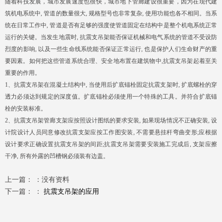
随着科技发展，城市发展速度也很快，城市地下管廊建设很重要，因为在现代建
筑机电系统中, 管道的数量很大, 规格型号也非常复杂, 使用功能也各不相同。当系
统在日常工作中, 管道是否有足够的强度使管道固定在结构中是整个机电系统正常
运行的关键。当发生地震时, 抗震支吊架能否保证机械和电气系统的管道不受设防
烈度的影响, 以及一些生命线系统能否保证正常运行, 也是保护人们生命财产的重
要因素。如何把这些管道系统合理、安全地布置在建筑物中,抗震支吊架起着至关
重要的作用。
1、抗震支吊架在混凝土结构中, 当使用后扩底锚栓固定抗震支架时, 扩底螺栓的穿
透力必须达到规定的深度值。扩底锚栓必须使用一个特殊的工具。并符合扩底锚
栓的安装标准。
2、抗震支吊架管廊支架应按照设计图纸的要求安装, 如果现场情况不正确安装, 设
计院设计人员同意修改抗震支架应按工作图安装, 不需要悬挂杆弯曲变形;应根据
设计要求正确设置抗震支吊架的间距;抗震支吊架需要安装施工完成后, 支架应擦
干净, 所有外露的凹槽钢必须装有边盖。
上一篇： ：
没有资料
下一篇： ：
抗震支吊架的应用