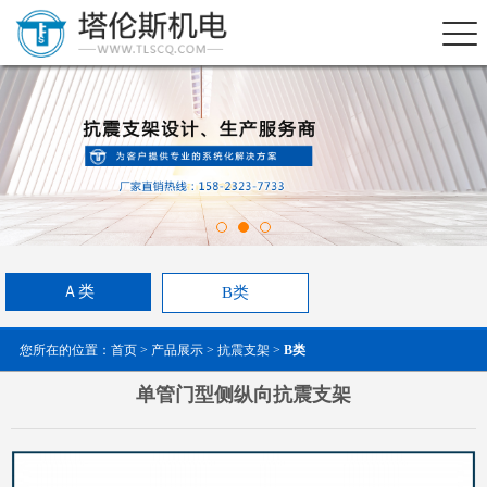
Ａ类
B类
您所在的位置：
首页
>
产品展示
>
抗震支架
>
B类
单管门型侧纵向抗震支架